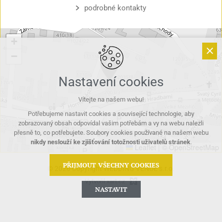
podrobné kontakty
+
−
Nastavení cookies
Vítejte na našem webu!
Potřebujeme nastavit cookies a související technologie, aby
zobrazovaný obsah odpovídal vašim potřebám a vy na webu nalezli
přesně to, co potřebujete. Soubory cookies používané na našem webu
nikdy neslouží ke zjišťování totožnosti uživatelů stránek
.
Leaflet
|
© OpenStreetMap
PŘIJMOUT VŠECHNY COOKIES
© 2026 Copyright WEDDING VENUE s.r.o.
Vytvořil xart.cz
NASTAVIT
Technická cookies