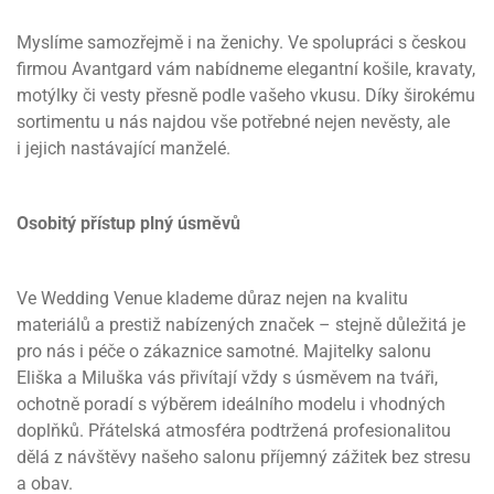
Myslíme samozřejmě i na ženichy. Ve spolupráci s českou
firmou Avantgard vám nabídneme elegantní košile, kravaty,
motýlky či vesty přesně podle vašeho vkusu. Díky širokému
sortimentu u nás najdou vše potřebné nejen nevěsty, ale
i jejich nastávající manželé.
Osobitý přístup plný úsměvů
Ve Wedding Venue klademe důraz nejen na kvalitu
materiálů a prestiž nabízených značek – stejně důležitá je
pro nás i péče o zákaznice samotné. Majitelky salonu
Eliška a Miluška vás přivítají vždy s úsměvem na tváři,
ochotně poradí s výběrem ideálního modelu i vhodných
doplňků. Přátelská atmosféra podtržená profesionalitou
dělá z návštěvy našeho salonu příjemný zážitek bez stresu
a obav.