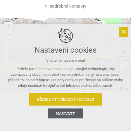
podrobné kontakty
+
−
Nastavení cookies
Vítejte na našem webu!
Potřebujeme nastavit cookies a související technologie, aby
zobrazovaný obsah odpovídal vašim potřebám a vy na webu nalezli
přesně to, co potřebujete. Soubory cookies používané na našem webu
nikdy neslouží ke zjišťování totožnosti uživatelů stránek
.
Leaflet
|
© OpenStreetMap
PŘIJMOUT VŠECHNY COOKIES
© 2026 Copyright WEDDING VENUE s.r.o.
Vytvořil xart.cz
NASTAVIT
Technická cookies