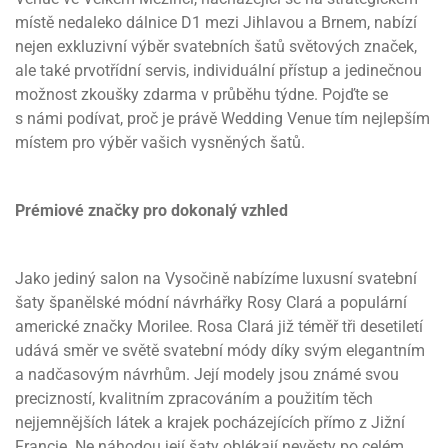
místě nedaleko dálnice D1 mezi Jihlavou a Brnem, nabízí
nejen exkluzivní výběr svatebních šatů světových značek,
ale také prvotřídní servis, individuální přístup a jedinečnou
možnost zkoušky zdarma v průběhu týdne. Pojďte se
s námi podívat, proč je právě Wedding Venue tím nejlepším
místem pro výběr vašich vysněných šatů.
Prémiové značky pro dokonalý vzhled
Jako jediný salon na Vysočině nabízíme luxusní svatební
šaty španělské módní návrhářky Rosy Clará a populární
americké značky Morilee. Rosa Clará již téměř tři desetiletí
udává směr ve světě svatební módy díky svým elegantním
a nadčasovým návrhům. Její modely jsou známé svou
precizností, kvalitním zpracováním a použitím těch
nejjemnějších látek a krajek pocházejících přímo z Jižní
Francie. Ne náhodou její šaty oblékají nevěsty po celém